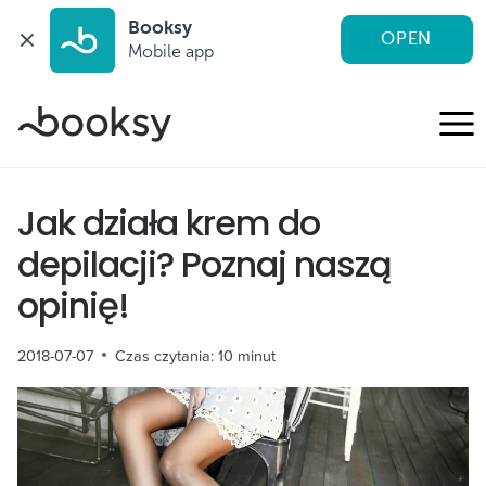
Booksy
OPEN
Mobile app
Przejdź
do
treści
Jak działa krem do
depilacji? Poznaj naszą
opinię!
2018-07-07
Czas czytania:
10
minut