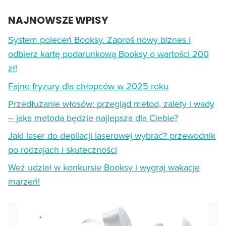
NAJNOWSZE WPISY
System poleceń Booksy. Zaproś nowy biznes i
odbierz kartę podarunkową Booksy o wartości 200
zł!
Fajne fryzury dla chłopców w 2025 roku
Przedłużanie włosów: przegląd metod, zalety i wady
– jaka metoda będzie najlepsza dla Ciebie?
Jaki laser do depilacji laserowej wybrać? przewodnik
po rodzajach i skuteczności
Weź udział w konkursie Booksy i wygraj wakacje
marzeń!