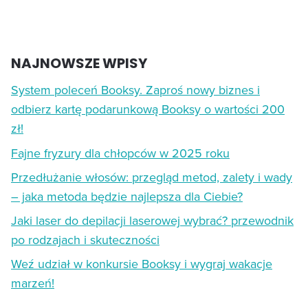
NAJNOWSZE WPISY
System poleceń Booksy. Zaproś nowy biznes i
odbierz kartę podarunkową Booksy o wartości 200
zł!
Fajne fryzury dla chłopców w 2025 roku
Przedłużanie włosów: przegląd metod, zalety i wady
– jaka metoda będzie najlepsza dla Ciebie?
Jaki laser do depilacji laserowej wybrać? przewodnik
po rodzajach i skuteczności
Weź udział w konkursie Booksy i wygraj wakacje
marzeń!