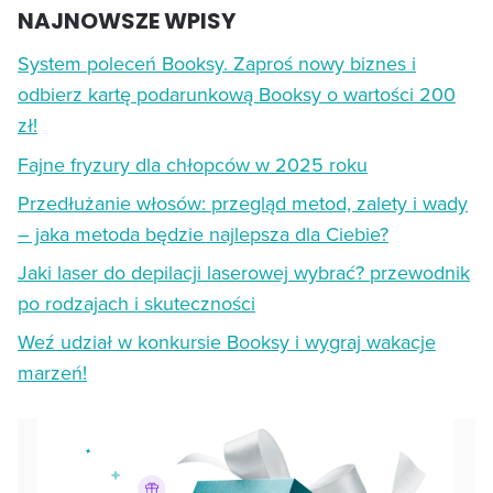
NAJNOWSZE WPISY
System poleceń Booksy. Zaproś nowy biznes i
odbierz kartę podarunkową Booksy o wartości 200
zł!
Fajne fryzury dla chłopców w 2025 roku
Przedłużanie włosów: przegląd metod, zalety i wady
– jaka metoda będzie najlepsza dla Ciebie?
Jaki laser do depilacji laserowej wybrać? przewodnik
po rodzajach i skuteczności
Weź udział w konkursie Booksy i wygraj wakacje
marzeń!