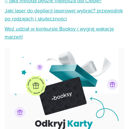
– jaka metoda będzie najlepsza dla Ciebie?
Jaki laser do depilacji laserowej wybrać? przewodnik
po rodzajach i skuteczności
Weź udział w konkursie Booksy i wygraj wakacje
marzeń!