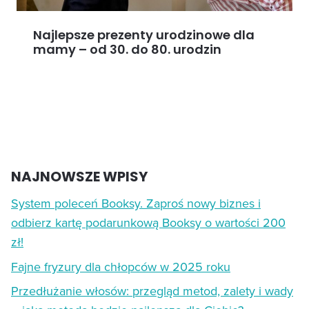
Najlepsze prezenty urodzinowe dla
mamy – od 30. do 80. urodzin
NAJNOWSZE WPISY
System poleceń Booksy. Zaproś nowy biznes i
odbierz kartę podarunkową Booksy o wartości 200
zł!
Fajne fryzury dla chłopców w 2025 roku
Przedłużanie włosów: przegląd metod, zalety i wady