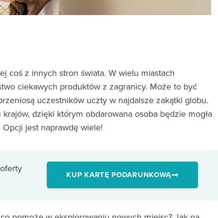
ej coś z innych stron świata. W wielu miastach
óstwo ciekawych produktów z zagranicy. Może to być
przeniosą uczestników uczty w najdalsze zakątki globu.
h krajów, dzięki którym obdarowana osoba będzie mogła
 Opcji jest naprawdę wiele!
oferty
KUP KARTĘ PODARUNKOWĄ
 co pomoże w eksplorowaniu nowych miejsc? Jak na