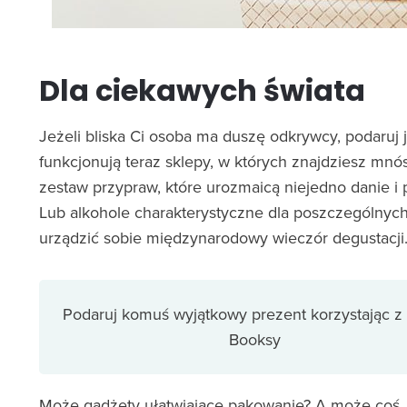
Dla ciekawych świata
Jeżeli bliska Ci osoba ma duszę odkrywcy, podaruj j
funkcjonują teraz sklepy, w których znajdziesz mn
zestaw przypraw, które urozmaicą niejedno danie i 
Lub alkohole charakterystyczne dla poszczególnyc
urządzić sobie międzynarodowy wieczór degustacji.
Podaruj komuś wyjątkowy prezent korzystając z 
Booksy
Może gadżety ułatwiające pakowanie? A może coś,