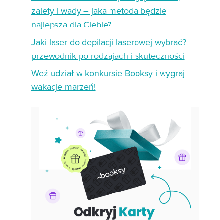
zalety i wady – jaka metoda będzie
najlepsza dla Ciebie?
Jaki laser do depilacji laserowej wybrać?
przewodnik po rodzajach i skuteczności
Weź udział w konkursie Booksy i wygraj
wakacje marzeń!