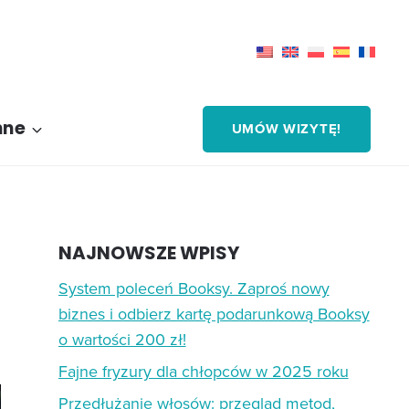
nne
UMÓW WIZYTĘ!
NAJNOWSZE WPISY
System poleceń Booksy. Zaproś nowy
biznes i odbierz kartę podarunkową Booksy
o wartości 200 zł!
Fajne fryzury dla chłopców w 2025 roku
Przedłużanie włosów: przegląd metod,