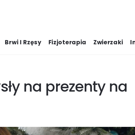
Brwi I Rzęsy
Fizjoterapia
Zwierzaki
I
ły na prezenty na