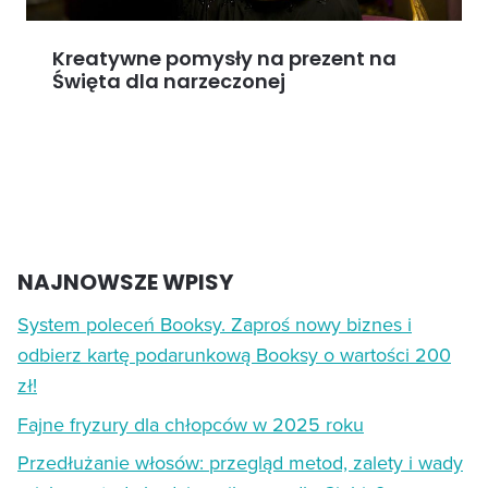
Kreatywne pomysły na prezent na
Święta dla narzeczonej
NAJNOWSZE WPISY
System poleceń Booksy. Zaproś nowy biznes i
odbierz kartę podarunkową Booksy o wartości 200
zł!
Fajne fryzury dla chłopców w 2025 roku
Przedłużanie włosów: przegląd metod, zalety i wady