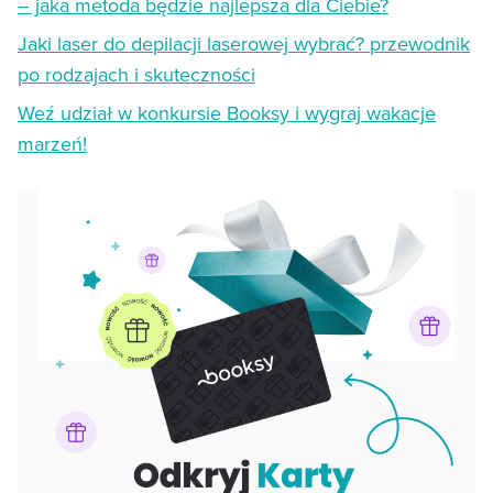
– jaka metoda będzie najlepsza dla Ciebie?
Jaki laser do depilacji laserowej wybrać? przewodnik
po rodzajach i skuteczności
Weź udział w konkursie Booksy i wygraj wakacje
marzeń!