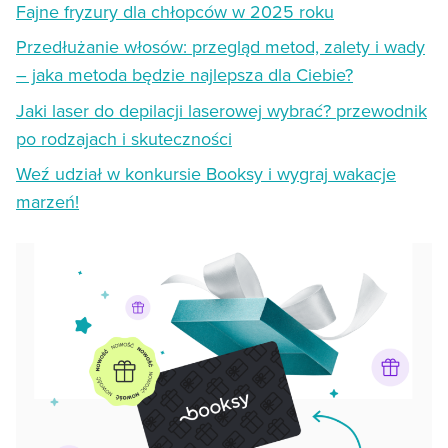
Fajne fryzury dla chłopców w 2025 roku
Przedłużanie włosów: przegląd metod, zalety i wady
– jaka metoda będzie najlepsza dla Ciebie?
Jaki laser do depilacji laserowej wybrać? przewodnik
po rodzajach i skuteczności
Weź udział w konkursie Booksy i wygraj wakacje
marzeń!