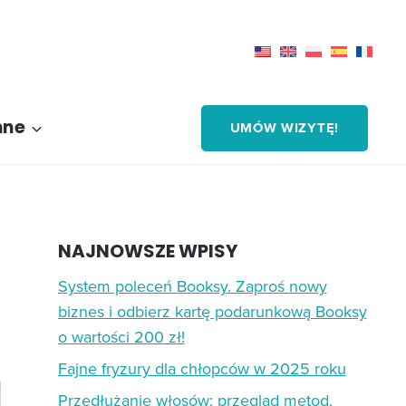
nne
UMÓW WIZYTĘ!
NAJNOWSZE WPISY
System poleceń Booksy. Zaproś nowy
biznes i odbierz kartę podarunkową Booksy
o wartości 200 zł!
Fajne fryzury dla chłopców w 2025 roku
Przedłużanie włosów: przegląd metod,