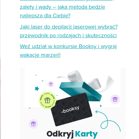
zalety i wady – jaka metoda będzie
najlepsza dla Ciebie?
Jaki laser do depilacji laserowej wybrać?
przewodnik po rodzajach i skuteczności
Weź udział w konkursie Booksy i wygraj
wakacje marzeń!