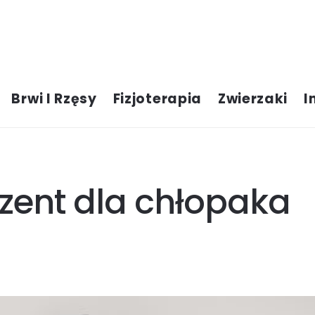
Brwi I Rzęsy
Fizjoterapia
Zwierzaki
I
zent dla chłopaka