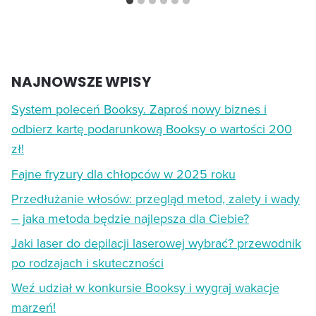
NAJNOWSZE WPISY
System poleceń Booksy. Zaproś nowy biznes i
odbierz kartę podarunkową Booksy o wartości 200
zł!
Fajne fryzury dla chłopców w 2025 roku
Przedłużanie włosów: przegląd metod, zalety i wady
– jaka metoda będzie najlepsza dla Ciebie?
Jaki laser do depilacji laserowej wybrać? przewodnik
po rodzajach i skuteczności
Weź udział w konkursie Booksy i wygraj wakacje
marzeń!