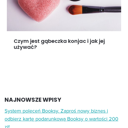
Czym jest gąbeczka konjac i jak jej
używać?
NAJNOWSZE WPISY
System poleceń Booksy. Zaproś nowy biznes i
odbierz kartę podarunkową Booksy o wartości 200
zł!