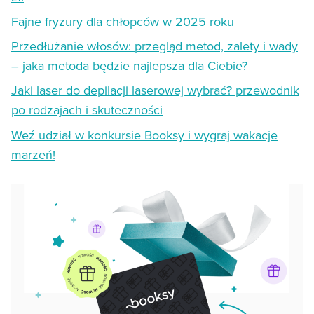
Fajne fryzury dla chłopców w 2025 roku
Przedłużanie włosów: przegląd metod, zalety i wady
– jaka metoda będzie najlepsza dla Ciebie?
Jaki laser do depilacji laserowej wybrać? przewodnik
po rodzajach i skuteczności
Weź udział w konkursie Booksy i wygraj wakacje
marzeń!