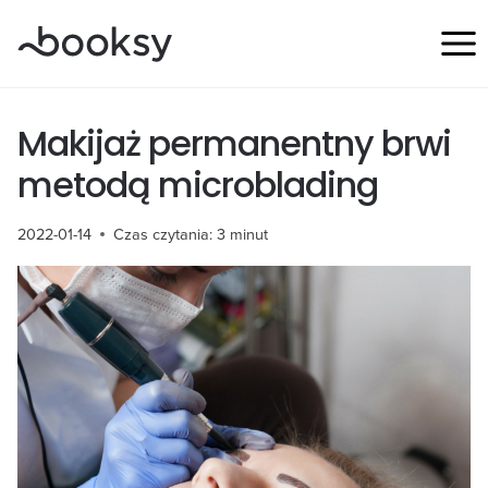
Przejdź
do
treści
Makijaż permanentny brwi
metodą microblading
2022-01-14
Czas czytania:
3
minut