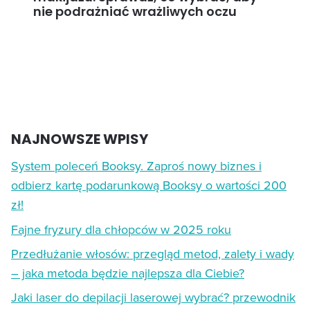
nie podrażniać wrażliwych oczu
NAJNOWSZE WPISY
System poleceń Booksy. Zaproś nowy biznes i
odbierz kartę podarunkową Booksy o wartości 200
zł!
Fajne fryzury dla chłopców w 2025 roku
Przedłużanie włosów: przegląd metod, zalety i wady
– jaka metoda będzie najlepsza dla Ciebie?
Jaki laser do depilacji laserowej wybrać? przewodnik