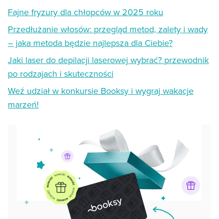
Fajne fryzury dla chłopców w 2025 roku
Przedłużanie włosów: przegląd metod, zalety i wady
– jaka metoda będzie najlepsza dla Ciebie?
Jaki laser do depilacji laserowej wybrać? przewodnik
po rodzajach i skuteczności
Weź udział w konkursie Booksy i wygraj wakacje
marzeń!