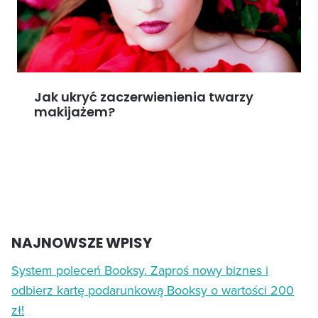
Jak ukryć zaczerwienienia twarzy
makijażem?
NAJNOWSZE WPISY
System poleceń Booksy. Zaproś nowy biznes i
odbierz kartę podarunkową Booksy o wartości 200
zł!