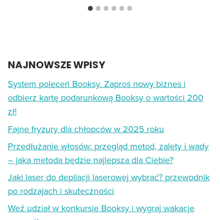
NAJNOWSZE WPISY
System poleceń Booksy. Zaproś nowy biznes i
odbierz kartę podarunkową Booksy o wartości 200
zł!
Fajne fryzury dla chłopców w 2025 roku
Przedłużanie włosów: przegląd metod, zalety i wady
– jaka metoda będzie najlepsza dla Ciebie?
Jaki laser do depilacji laserowej wybrać? przewodnik
po rodzajach i skuteczności
Weź udział w konkursie Booksy i wygraj wakacje