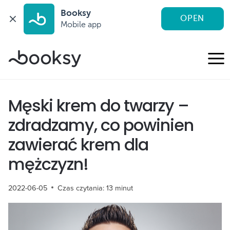
Booksy
OPEN
Mobile app
Przejdź
do
treści
Męski krem do twarzy –
zdradzamy, co powinien
zawierać krem dla
mężczyzn!
2022-06-05
Czas czytania:
13
minut