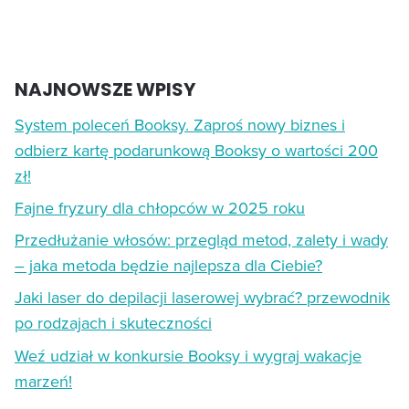
NAJNOWSZE WPISY
System poleceń Booksy. Zaproś nowy biznes i
odbierz kartę podarunkową Booksy o wartości 200
zł!
Fajne fryzury dla chłopców w 2025 roku
Przedłużanie włosów: przegląd metod, zalety i wady
– jaka metoda będzie najlepsza dla Ciebie?
Jaki laser do depilacji laserowej wybrać? przewodnik
po rodzajach i skuteczności
Weź udział w konkursie Booksy i wygraj wakacje
marzeń!