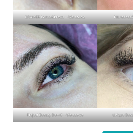
KRAMER lashes&brows – Warszawa
NIL lashes
Project Beauty Domiś – Warszawa
Unique Beau