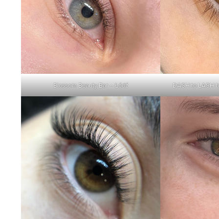
Blossom Beauty Bar – Łódź
DASH to LASH by