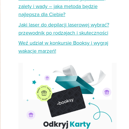
zalety i wady – jaka metoda będzie
najlepsza dla Ciebie?
Jaki laser do depilacji laserowej wybrać?
przewodnik po rodzajach i skuteczności
Weź udział w konkursie Booksy i wygraj
wakacje marzeń!