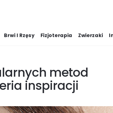
Brwi I Rzęsy
Fizjoterapia
Zwierzaki
I
larnych metod
leria inspiracji