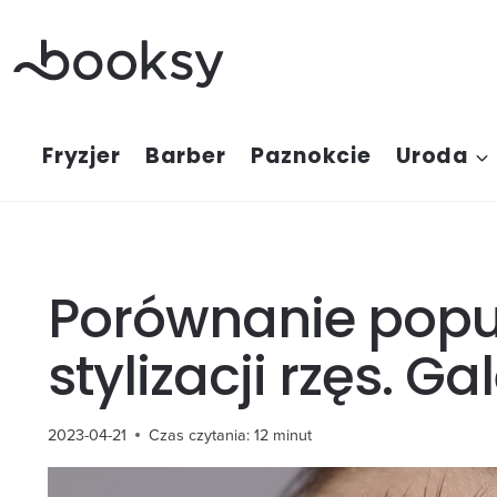
Przejdź
do
treści
Fryzjer
Barber
Paznokcie
Uroda
Porównanie popu
stylizacji rzęs. Ga
2023-04-21
Czas czytania:
12
minut