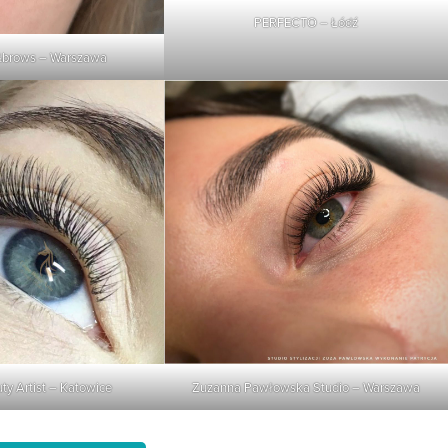
PERFECTO – Łódź
&brows – Warszawa
ty Artist – Katowice
Zuzanna Pawłowska Studio – Warszawa