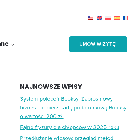
nne
UMÓW WIZYTĘ!
NAJNOWSZE WPISY
System poleceń Booksy. Zaproś nowy
biznes i odbierz kartę podarunkową Booksy
o wartości 200 zł!
Fajne fryzury dla chłopców w 2025 roku
Przedłużanie włosów: przegląd metod,