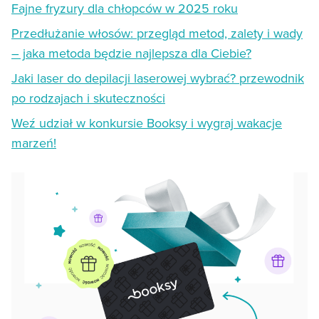
Fajne fryzury dla chłopców w 2025 roku
Przedłużanie włosów: przegląd metod, zalety i wady
– jaka metoda będzie najlepsza dla Ciebie?
Jaki laser do depilacji laserowej wybrać? przewodnik
po rodzajach i skuteczności
Weź udział w konkursie Booksy i wygraj wakacje
marzeń!