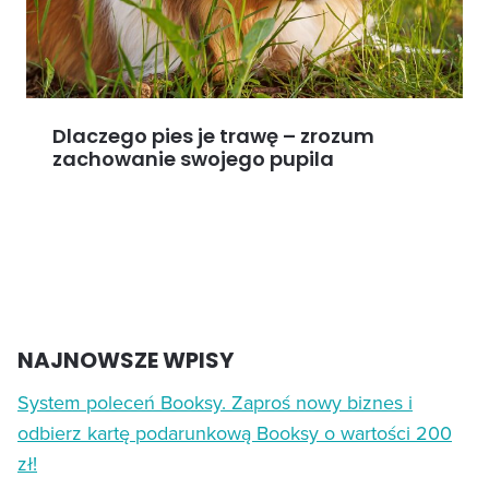
Dlaczego pies je trawę – zrozum
zachowanie swojego pupila
NAJNOWSZE WPISY
System poleceń Booksy. Zaproś nowy biznes i
odbierz kartę podarunkową Booksy o wartości 200
zł!