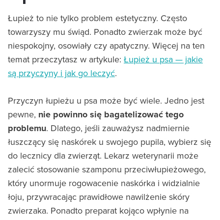
Łupież to nie tylko problem estetyczny. Często
towarzyszy mu świąd. Ponadto zwierzak może być
niespokojny, osowiały czy apatyczny. Więcej na ten
temat przeczytasz w artykule:
Łupież u psa — jakie
są przyczyny i jak go leczyć
.
Przyczyn łupieżu u psa może być wiele. Jedno jest
pewne,
nie powinno się bagatelizować tego
problemu
. Dlatego, jeśli zauważysz nadmiernie
łuszczący się naskórek u swojego pupila, wybierz się
do lecznicy dla zwierząt. Lekarz weterynarii może
zalecić stosowanie szamponu przeciwłupieżowego,
który unormuje rogowacenie naskórka i widzialnie
łoju, przywracając prawidłowe nawilżenie skóry
zwierzaka. Ponadto preparat kojąco wpłynie na