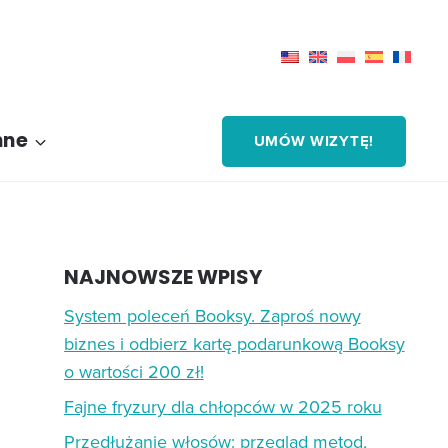
nne
UMÓW WIZYTĘ!
NAJNOWSZE WPISY
System poleceń Booksy. Zaproś nowy
biznes i odbierz kartę podarunkową Booksy
o wartości 200 zł!
Fajne fryzury dla chłopców w 2025 roku
Przedłużanie włosów: przegląd metod,