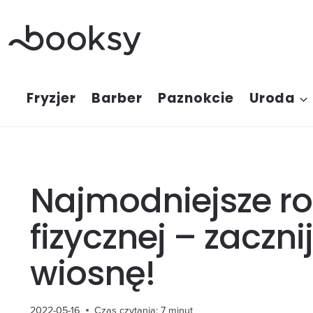
Przejdź
do
treści
Fryzjer
Barber
Paznokcie
Uroda
Najmodniejsze ro
fizycznej – zaczni
wiosnę!
2022-05-16
Czas czytania:
7
minut