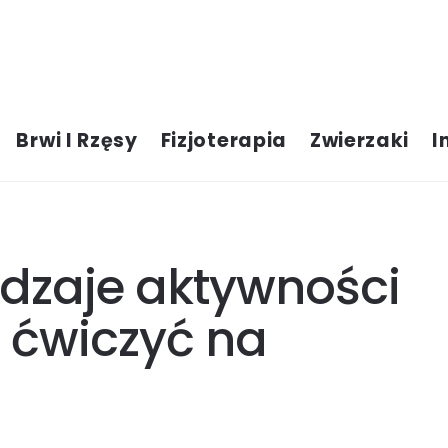
Brwi I Rzęsy
Fizjoterapia
Zwierzaki
I
dzaje aktywności
j ćwiczyć na