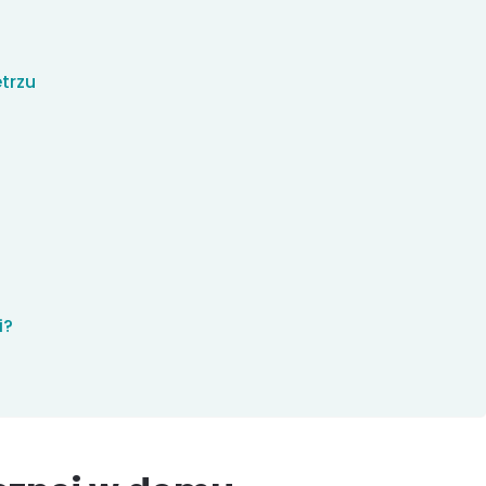
trzu
i?