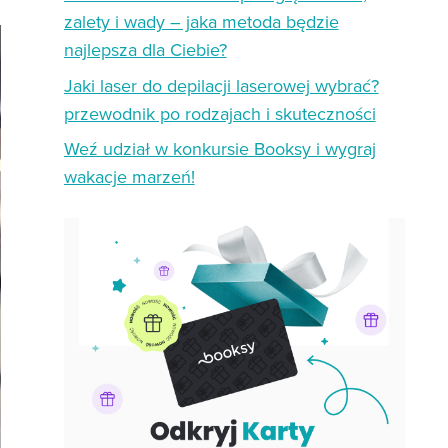
zalety i wady – jaka metoda będzie
najlepsza dla Ciebie?
Jaki laser do depilacji laserowej wybrać?
przewodnik po rodzajach i skuteczności
Weź udział w konkursie Booksy i wygraj
wakacje marzeń!