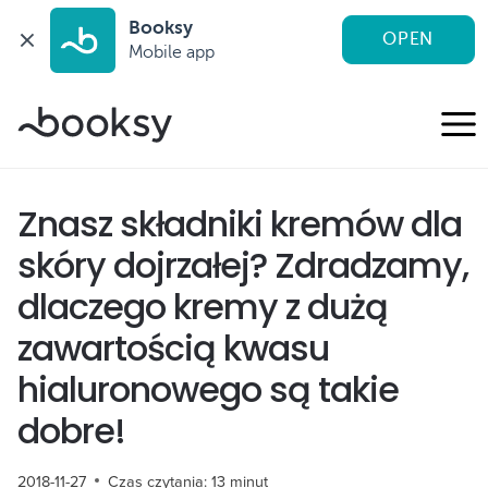
Booksy
OPEN
Mobile app
Przejdź
do
treści
Znasz składniki kremów dla
skóry dojrzałej? Zdradzamy,
dlaczego kremy z dużą
zawartością kwasu
hialuronowego są takie
dobre!
2018-11-27
Czas czytania:
13
minut