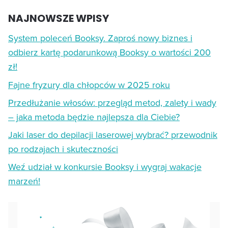
NAJNOWSZE WPISY
System poleceń Booksy. Zaproś nowy biznes i
odbierz kartę podarunkową Booksy o wartości 200
zł!
Fajne fryzury dla chłopców w 2025 roku
Przedłużanie włosów: przegląd metod, zalety i wady
– jaka metoda będzie najlepsza dla Ciebie?
Jaki laser do depilacji laserowej wybrać? przewodnik
po rodzajach i skuteczności
Weź udział w konkursie Booksy i wygraj wakacje
marzeń!