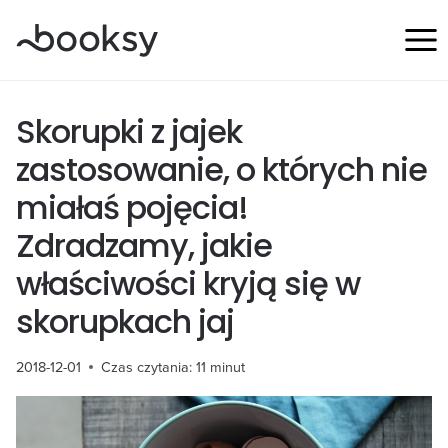
Przejdź
do
treści
Skorupki z jajek
zastosowanie, o których nie
miałaś pojęcia!
Zdradzamy, jakie
właściwości kryją się w
skorupkach jaj
2018-12-01
Czas czytania:
11
minut