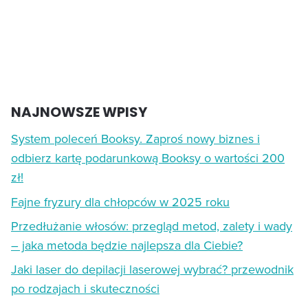
NAJNOWSZE WPISY
System poleceń Booksy. Zaproś nowy biznes i
odbierz kartę podarunkową Booksy o wartości 200
zł!
Fajne fryzury dla chłopców w 2025 roku
Przedłużanie włosów: przegląd metod, zalety i wady
– jaka metoda będzie najlepsza dla Ciebie?
Jaki laser do depilacji laserowej wybrać? przewodnik
po rodzajach i skuteczności