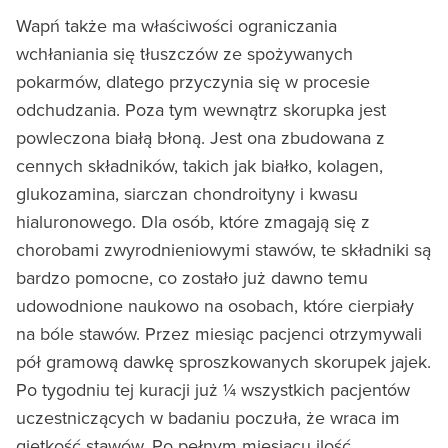
Wapń także ma właściwości ograniczania
wchłaniania się tłuszczów ze spożywanych
pokarmów, dlatego przyczynia się w procesie
odchudzania. Poza tym wewnątrz skorupka jest
powleczona białą błoną. Jest ona zbudowana z
cennych składników, takich jak białko, kolagen,
glukozamina, siarczan chondroityny i kwasu
hialuronowego. Dla osób, które zmagają się z
chorobami zwyrodnieniowymi stawów, te składniki są
bardzo pomocne, co zostało już dawno temu
udowodnione naukowo na osobach, które cierpiały
na bóle stawów. Przez miesiąc pacjenci otrzymywali
pół gramową dawkę sproszkowanych skorupek jajek.
Po tygodniu tej kuracji już ¼ wszystkich pacjentów
uczestniczących w badaniu poczuła, że wraca im
giętkość stawów. Po pełnym miesiącu ilość