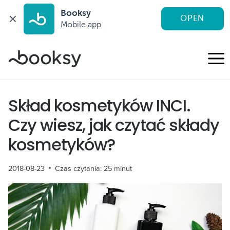
Booksy
OPEN
Mobile app
Przejdź
do
treści
Skład kosmetyków INCI.
Czy wiesz, jak czytać składy
kosmetyków?
2018-08-23
Czas czytania:
25
minut