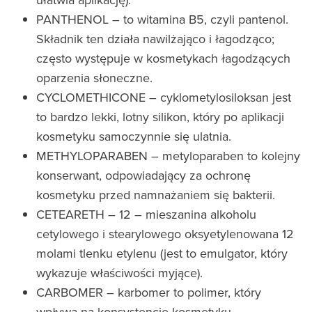
PANTHENOL – to witamina B5, czyli pantenol.
Składnik ten działa nawilżająco i łagodząco;
często występuje w kosmetykach łagodzących
oparzenia słoneczne.
CYCLOMETHICONE – cyklometylosiloksan jest
to bardzo lekki, lotny silikon, który po aplikacji
kosmetyku samoczynnie się ulatnia.
METHYLOPARABEN – metyloparaben to kolejny
konserwant, odpowiadający za ochronę
kosmetyku przed namnażaniem się bakterii.
CETEARETH – 12 – mieszanina alkoholu
cetylowego i stearylowego oksyetylenowana 12
molami tlenku etylenu (jest to emulgator, który
wykazuje właściwości myjące).
CARBOMER – karbomer to polimer, który
wpływa na konsystencję kosmetyku.