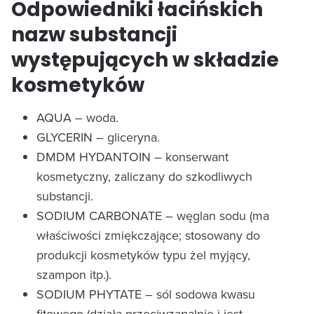
Odpowiedniki łacińskich
nazw substancji
występujących w składzie
kosmetyków
AQUA – woda.
GLYCERIN – gliceryna.
DMDM HYDANTOIN – konserwant
kosmetyczny, zaliczany do szkodliwych
substancji.
SODIUM CARBONATE – węglan sodu (ma
właściwości zmiękczające; stosowany do
produkcji kosmetyków typu żel myjący,
szampon itp.).
SODIUM PHYTATE – sól sodowa kwasu
fitowego (działa przeciwzapalnie i jest