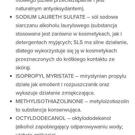
naturalnym antyoksydantem).
SODIUM LAURETH SULFATE – sól sodowa
siarczanu alkoholu laurylowego (substancja
stosowana jest zarówno w kosmetykach, jak i
detergentach myjących; SLS ma silne działanie,
dlatego wykorzystuje się ją w kosmetykach
przeznaczonych do krótkiego kontaktu ze
skórą).
ISOPROPYL MYRISTATE – mirystynian propylu
działa jak emolient i rozpuszczanik oraz
wykazuje działanie zmiękczające.
METHYLISOTHIAZOLINONE – metyloizotiazolin
to substancja konserwująca.
OCTYLDODECANOL – oktylododekanol
(alkohol zapobiegający odparowywaniu wody;
ułatwia aplikację).