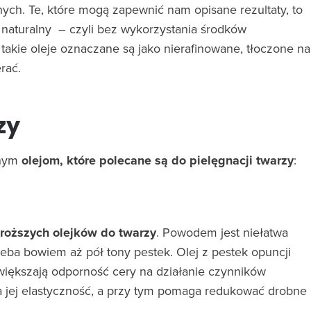
nych. Te, które mogą zapewnić nam opisane rezultaty, to
naturalny – czyli bez wykorzystania środków
akie oleje oznaczane są jako nierafinowane, tłoczone na
rać.
zy
lnym
olejom, które polecane są do pielęgnacji twarzy
:
roższych olejków do twarzy
. Powodem jest niełatwa
zeba bowiem aż pół tony pestek. Olej z pestek opuncji
zwiększają odporność cery na działanie czynników
a jej elastyczność, a przy tym pomaga redukować drobne