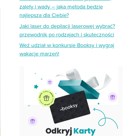
zalety i wady – jaka metoda będzie
najlepsza dla Ciebie?
Jaki laser do depilacji laserowej wybrać?
przewodnik po rodzajach i skuteczności
Weź udział w konkursie Booksy i wygraj
wakacje marzeń!