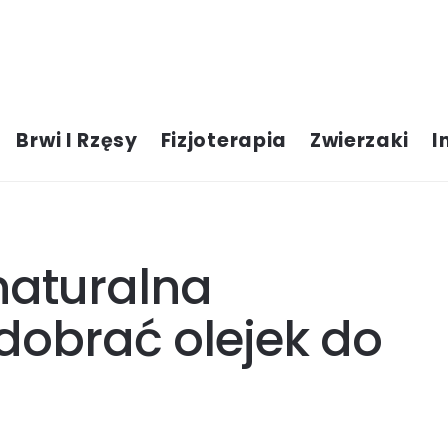
Brwi I Rzęsy
Fizjoterapia
Zwierzaki
I
 naturalna
 dobrać olejek do