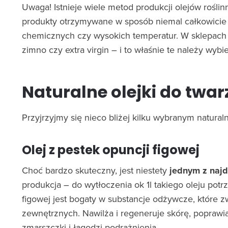
Uwaga! Istnieje wiele metod produkcji olejów roślin
produkty otrzymywane w sposób niemal całkowicie 
chemicznych czy wysokich temperatur. W sklepach t
zimno czy extra virgin – i to właśnie te należy wybie
Naturalne olejki do twar
Przyjrzyjmy się nieco bliżej kilku wybranym natura
Olej z pestek opuncji figowej
Choć bardzo skuteczny, jest niestety
jednym z najd
produkcja – do wytłoczenia ok 1l takiego oleju potr
figowej jest bogaty w substancje odżywcze, które 
zewnętrznych. Nawilża i regeneruje skórę, poprawi
zmarszczki i łagodzi podrażnienia.