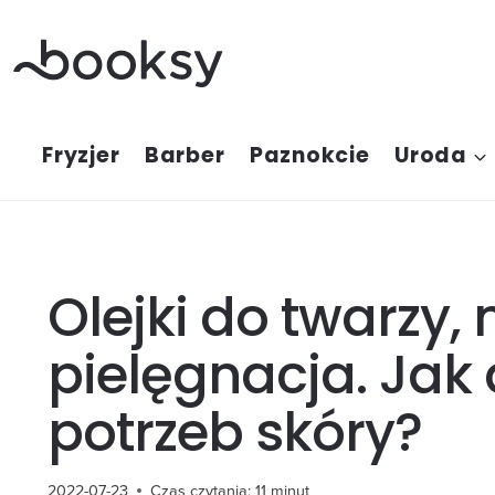
Przejdź
do
treści
Fryzjer
Barber
Paznokcie
Uroda
Olejki do twarzy,
pielęgnacja. Jak
potrzeb skóry?
2022-07-23
Czas czytania:
11
minut