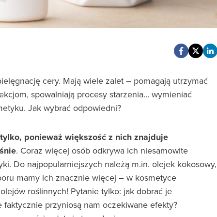
pielęgnację cery. Mają wiele zalet – pomagają utrzymać
nfekcjom, spowalniają procesy starzenia… wymieniać
metyku. Jak wybrać odpowiedni?
 tylko, ponieważ większość z nich znajduje
śnie
. Coraz więcej osób odkrywa ich niesamowite
yki. Do najpopularniejszych należą m.in. olejek kokosowy,
boru mamy ich znacznie więcej – w kosmetyce
jów roślinnych! Pytanie tylko: jak dobrać je
e faktycznie przyniosą nam oczekiwane efekty?