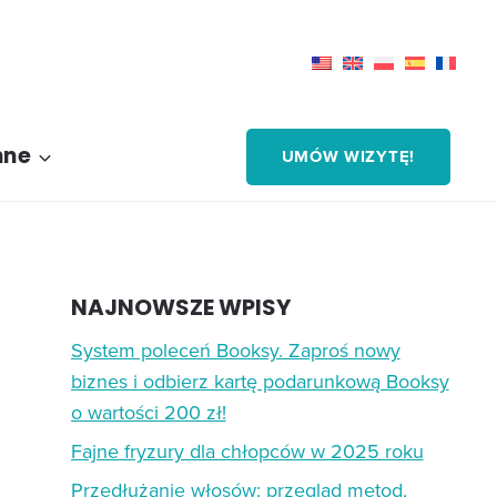
nne
UMÓW WIZYTĘ!
NAJNOWSZE WPISY
System poleceń Booksy. Zaproś nowy
biznes i odbierz kartę podarunkową Booksy
o wartości 200 zł!
Fajne fryzury dla chłopców w 2025 roku
Przedłużanie włosów: przegląd metod,