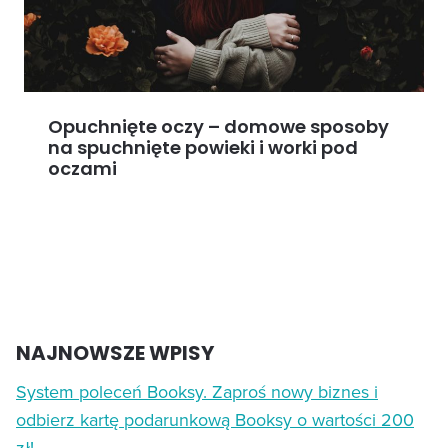
Opuchnięte oczy – domowe sposoby
na spuchnięte powieki i worki pod
oczami
NAJNOWSZE WPISY
System poleceń Booksy. Zaproś nowy biznes i
odbierz kartę podarunkową Booksy o wartości 200
zł!