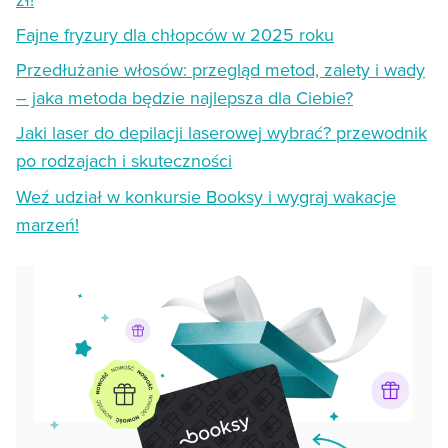
Fajne fryzury dla chłopców w 2025 roku
Przedłużanie włosów: przegląd metod, zalety i wady
– jaka metoda będzie najlepsza dla Ciebie?
Jaki laser do depilacji laserowej wybrać? przewodnik
po rodzajach i skuteczności
Weź udział w konkursie Booksy i wygraj wakacje
marzeń!