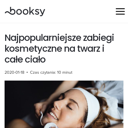
Przejdź
do
treści
Najpopularniejsze zabiegi
kosmetyczne na twarz i
całe ciało
2020-01-18
Czas czytania:
10
minut