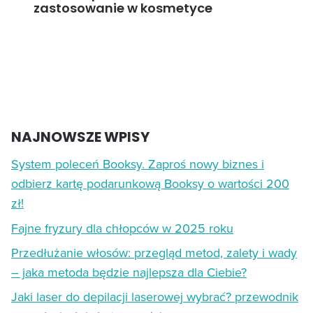
zastosowanie w kosmetyce
NAJNOWSZE WPISY
System poleceń Booksy. Zaproś nowy biznes i
odbierz kartę podarunkową Booksy o wartości 200
zł!
Fajne fryzury dla chłopców w 2025 roku
Przedłużanie włosów: przegląd metod, zalety i wady
– jaka metoda będzie najlepsza dla Ciebie?
Jaki laser do depilacji laserowej wybrać? przewodnik