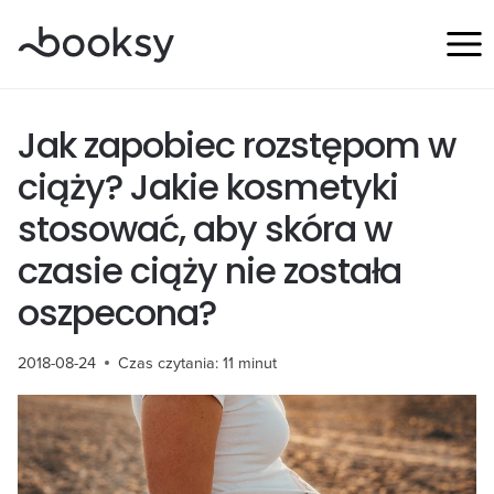
Przejdź
do
treści
Jak zapobiec rozstępom w
ciąży? Jakie kosmetyki
stosować, aby skóra w
czasie ciąży nie została
oszpecona?
2018-08-24
Czas czytania:
11
minut