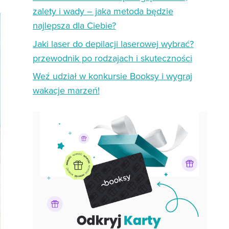
zalety i wady – jaka metoda będzie
najlepsza dla Ciebie?
Jaki laser do depilacji laserowej wybrać?
przewodnik po rodzajach i skuteczności
Weź udział w konkursie Booksy i wygraj
wakacje marzeń!