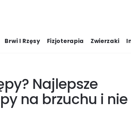
Brwi I Rzęsy
Fizjoterapia
Zwierzaki
I
ępy? Najlepsze
py na brzuchu i nie