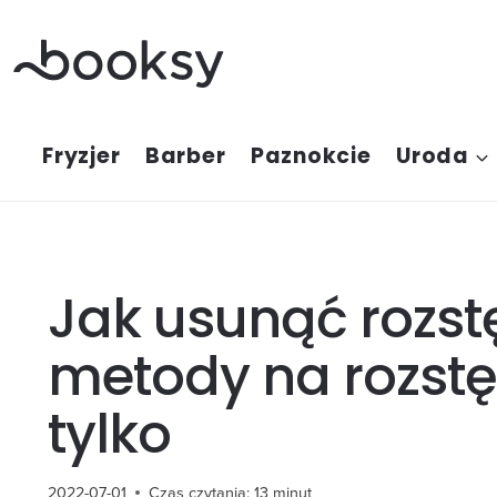
Przejdź
do
treści
Fryzjer
Barber
Paznokcie
Uroda
Jak usunąć rozst
metody na rozstę
tylko
2022-07-01
Czas czytania:
13
minut