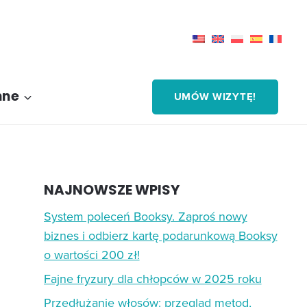
nne
UMÓW WIZYTĘ!
NAJNOWSZE WPISY
System poleceń Booksy. Zaproś nowy
biznes i odbierz kartę podarunkową Booksy
o wartości 200 zł!
Fajne fryzury dla chłopców w 2025 roku
Przedłużanie włosów: przegląd metod,