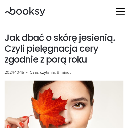
Przejdź
do
treści
Jak dbać o skórę jesienią.
Czyli pielęgnacja cery
zgodnie z porą roku
2024-10-15
Czas czytania:
9
minut