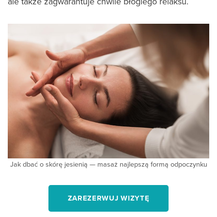
ale także zagwarantuje chwile błogiego relaksu.
Jak dbać o skórę jesienią — masaż najlepszą formą odpoczynku
ZAREZERWUJ WIZYTĘ