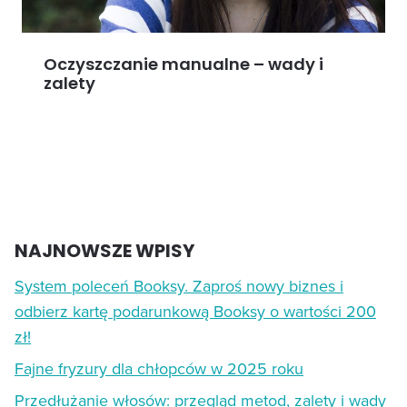
Oczyszczanie manualne – wady i
zalety
NAJNOWSZE WPISY
System poleceń Booksy. Zaproś nowy biznes i
odbierz kartę podarunkową Booksy o wartości 200
zł!
Fajne fryzury dla chłopców w 2025 roku
Przedłużanie włosów: przegląd metod, zalety i wady