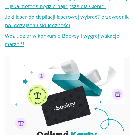
– jaka metoda będzie najlepsza dla Ciebie?
Jaki laser do depilacji laserowej wybrać? przewodnik
po rodzajach i skuteczności
Weź udział w konkursie Booksy i wygraj wakacje
marzeń!