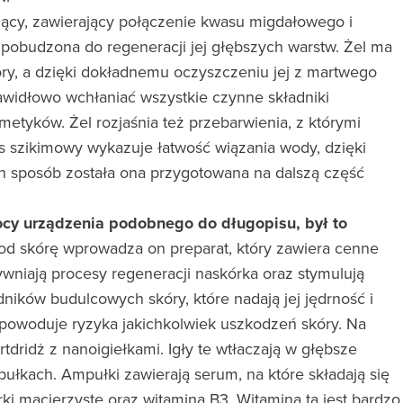
jący, zawierający połączenie kwasu migdałowego i
 pobudzona do regeneracji jej głębszych warstw. Żel ma
kóry, a dzięki dokładnemu oczyszczeniu jej z martwego
awidłowo wchłaniać wszystkie czynne składniki
tyków. Żel rozjaśnia też przebarwienia, z którymi
 szikimowy wykazuje łatwość wiązania wody, dzięki
en sposób została ona przygotowana na dalszą część
y urządzenia podobnego do długopisu, był to
 Pod skórę wprowadza on preparat, który zawiera cenne
ywniają procesy regeneracji naskórka oraz stymulują
dników budulcowych skóry, które nadają jej jędrność i
e powoduje ryzyka jakichkolwiek uszkodzeń skóry. Na
tdridż z nanoigiełkami. Igły te wtłaczają w głębsze
ułkach. Ampułki zawierają serum, na które składają się
ki macierzyste oraz witamina B3. Witamina ta jest bardzo