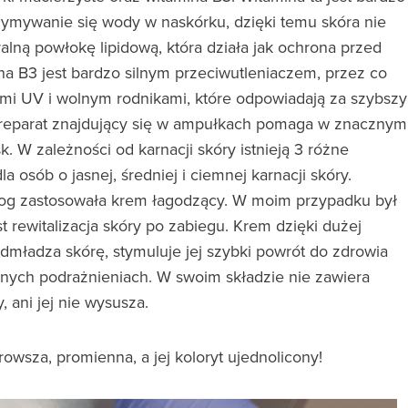
zymywanie się wody w naskórku, dzięki temu skóra nie
lną powłokę lipidową, która działa jak ochrona przed
a B3 jest bardzo silnym przeciwutleniaczem, przez co
i UV i wolnym rodnikami, które odpowiadają za szybszy
 preparat znajdujący się w ampułkach pomaga w znacznym
k. W zależności od karnacji skóry istnieją 3 różne
 osób o jasnej, średniej i ciemnej karnacji skóry.
g zastosowała krem łagodzący. W moim przypadku był
t rewitalizacja skóry po zabiegu. Krem dzięki dużej
odmładza skórę, stymuluje jej szybki powrót do zdrowia
lnych podrażnieniach. W swoim składzie nie zawiera
 ani jej nie wysusza.
rowsza, promienna, a jej koloryt ujednolicony!