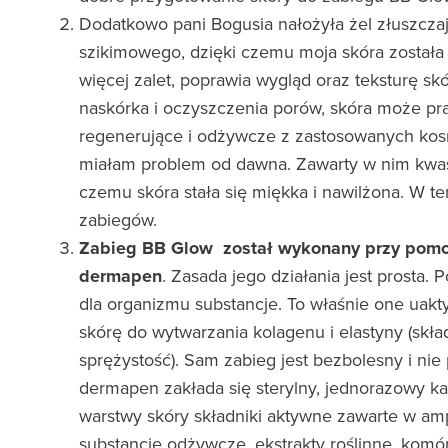
Dodatkowo pani Bogusia nałożyła żel złuszcza
szikimowego, dzięki czemu moja skóra została
więcej zalet, poprawia wygląd oraz teksturę s
naskórka i oczyszczenia porów, skóra może pr
regenerujące i odżywcze z zastosowanych kosme
miałam problem od dawna. Zawarty w nim kwas
czemu skóra stała się miękka i nawilżona. W t
zabiegów.
Zabieg BB Glow został wykonany przy pomoc
dermapen
. Zasada jego działania jest prosta.
dla organizmu substancje. To właśnie one uakt
skórę do wytwarzania kolagenu i elastyny (skła
sprężystość). Sam zabieg jest bezbolesny i ni
dermapen zakłada się sterylny, jednorazowy kar
warstwy skóry składniki aktywne zawarte w amp
substancje odżywcze, ekstrakty roślinne, komór