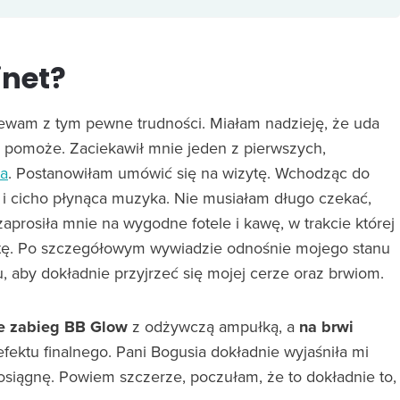
inet?
ewam z tym pewne trudności. Miałam nadzieję, że uda
m pomoże. Zaciekawił mnie jeden z pierwszych,
a
. Postanowiłam umówić się na wizytę. Wchodząc do
 i cicho płynąca muzyka. Nie musiałam długo czekać,
aprosiła mnie na wygodne fotele i kawę, w trakcie której
zytę. Po szczegółowym wywiadzie odnośnie mojego stanu
u, aby dokładnie przyjrzeć się mojej cerze oraz brwiom.
ie zabieg BB Glow
z odżywczą ampułką, a
na brwi
fektu finalnego. Pani Bogusia dokładnie wyjaśniła mi
u osiągnę. Powiem szczerze, poczułam, że to dokładnie to,