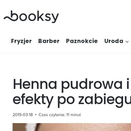
Przejdź
do
treści
Fryzjer
Barber
Paznokcie
Uroda
Henna pudrowa i 
efekty po zabieg
2019-03-18
Czas czytania:
11
minut