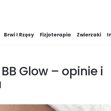
Brwi I Rzęsy
Fizjoterapia
Zwierzaki
I
BB Glow – opinie i
u