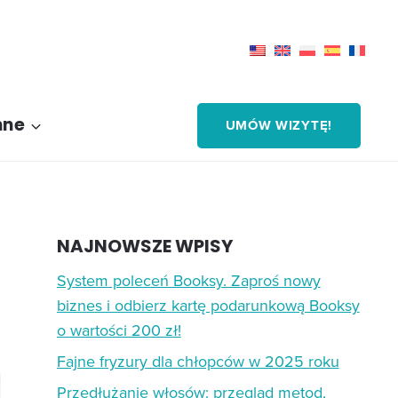
nne
UMÓW WIZYTĘ!
NAJNOWSZE WPISY
System poleceń Booksy. Zaproś nowy
biznes i odbierz kartę podarunkową Booksy
o wartości 200 zł!
Fajne fryzury dla chłopców w 2025 roku
Przedłużanie włosów: przegląd metod,