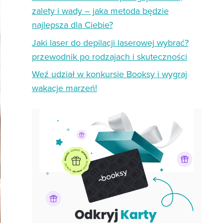
zalety i wady – jaka metoda będzie
najlepsza dla Ciebie?
Jaki laser do depilacji laserowej wybrać?
przewodnik po rodzajach i skuteczności
Weź udział w konkursie Booksy i wygraj
wakacje marzeń!