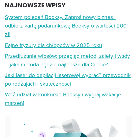
NAJNOWSZE WPISY
System poleceń Booksy. Zaproś nowy biznes i
odbierz kartę podarunkową Booksy o wartości 200
zł!
Fajne fryzury dla chłopców w 2025 roku
Przedłużanie włosów: przegląd metod, zalety i wady
– jaka metoda będzie najlepsza dla Ciebie?
Jaki laser do depilacji laserowej wybrać? przewodnik
po rodzajach i skuteczności
Weź udział w konkursie Booksy i wygraj wakacje
marzeń!