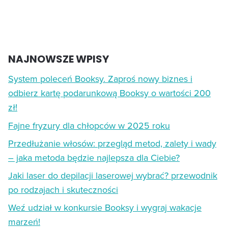
NAJNOWSZE WPISY
System poleceń Booksy. Zaproś nowy biznes i
odbierz kartę podarunkową Booksy o wartości 200
zł!
Fajne fryzury dla chłopców w 2025 roku
Przedłużanie włosów: przegląd metod, zalety i wady
– jaka metoda będzie najlepsza dla Ciebie?
Jaki laser do depilacji laserowej wybrać? przewodnik
po rodzajach i skuteczności
Weź udział w konkursie Booksy i wygraj wakacje
marzeń!