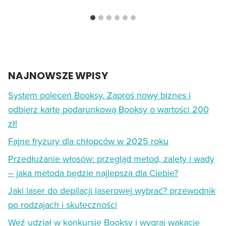
NAJNOWSZE WPISY
System poleceń Booksy. Zaproś nowy biznes i
odbierz kartę podarunkową Booksy o wartości 200
zł!
Fajne fryzury dla chłopców w 2025 roku
Przedłużanie włosów: przegląd metod, zalety i wady
– jaka metoda będzie najlepsza dla Ciebie?
Jaki laser do depilacji laserowej wybrać? przewodnik
po rodzajach i skuteczności
Weź udział w konkursie Booksy i wygraj wakacje