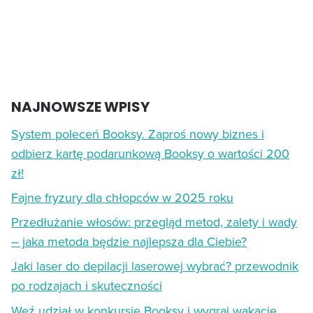
NAJNOWSZE WPISY
System poleceń Booksy. Zaproś nowy biznes i
odbierz kartę podarunkową Booksy o wartości 200
zł!
Fajne fryzury dla chłopców w 2025 roku
Przedłużanie włosów: przegląd metod, zalety i wady
– jaka metoda będzie najlepsza dla Ciebie?
Jaki laser do depilacji laserowej wybrać? przewodnik
po rodzajach i skuteczności
Weź udział w konkursie Booksy i wygraj wakacje