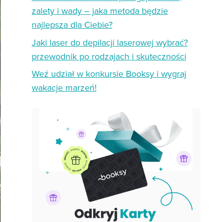
zalety i wady – jaka metoda będzie
najlepsza dla Ciebie?
Jaki laser do depilacji laserowej wybrać?
przewodnik po rodzajach i skuteczności
Weź udział w konkursie Booksy i wygraj
wakacje marzeń!