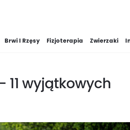
Brwi I Rzęsy
Fizjoterapia
Zwierzaki
I
 – 11 wyjątkowych