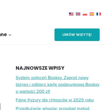
nne
UMÓW WIZYTĘ!
NAJNOWSZE WPISY
System poleceń Booksy. Zaproś nowy
biznes i odbierz kartę podarunkową Booksy
o wartości 200 zł!
Fajne fryzury dla chłopców w 2025 roku
Przedłużanie włosów: przegląd metod,