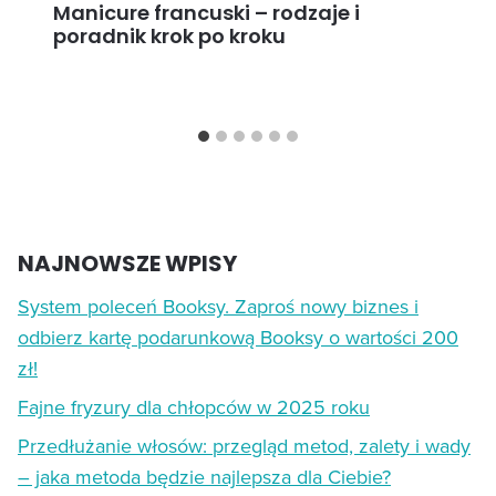
Manicure francuski – rodzaje i
poradnik krok po kroku
NAJNOWSZE WPISY
System poleceń Booksy. Zaproś nowy biznes i
odbierz kartę podarunkową Booksy o wartości 200
zł!
Fajne fryzury dla chłopców w 2025 roku
Przedłużanie włosów: przegląd metod, zalety i wady
– jaka metoda będzie najlepsza dla Ciebie?