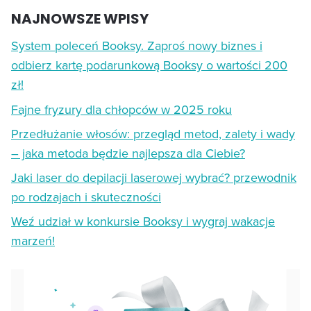
NAJNOWSZE WPISY
System poleceń Booksy. Zaproś nowy biznes i
odbierz kartę podarunkową Booksy o wartości 200
zł!
Fajne fryzury dla chłopców w 2025 roku
Przedłużanie włosów: przegląd metod, zalety i wady
– jaka metoda będzie najlepsza dla Ciebie?
Jaki laser do depilacji laserowej wybrać? przewodnik
po rodzajach i skuteczności
Weź udział w konkursie Booksy i wygraj wakacje
marzeń!