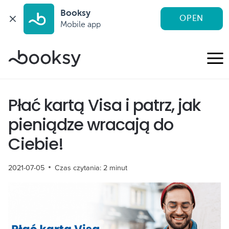
Booksy
OPEN
Mobile app
Przejdź
do
treści
Płać kartą Visa i patrz, jak
pieniądze wracają do
Ciebie!
2021-07-05
Czas czytania:
2
minut