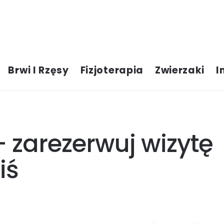
Brwi I Rzęsy
Fizjoterapia
Zwierzaki
I
 zarezerwuj wizytę
iś