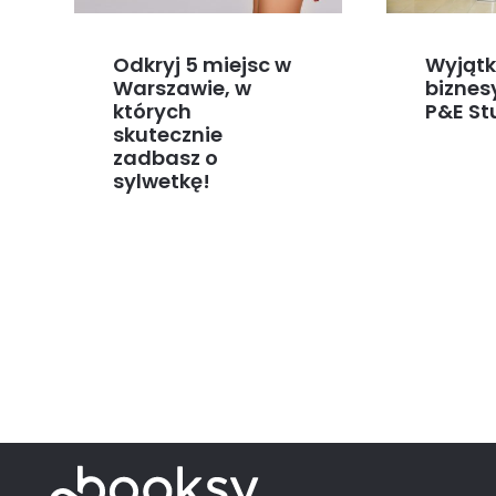
Odkryj 5 miejsc w
Wyjąt
Warszawie, w
biznes
których
P&E St
skutecznie
zadbasz o
sylwetkę!