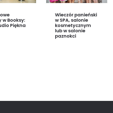
kowe
Wieczór panieński
y w Booksy:
w SPA, salonie
udio Piękna
kosmetycznym
lub w salonie
paznokci