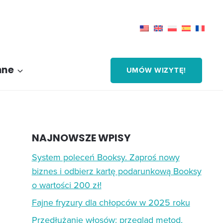
nne
UMÓW WIZYTĘ!
NAJNOWSZE WPISY
System poleceń Booksy. Zaproś nowy
biznes i odbierz kartę podarunkową Booksy
o wartości 200 zł!
Fajne fryzury dla chłopców w 2025 roku
Przedłużanie włosów: przegląd metod,