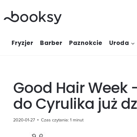
Przejdź
do
treści
Fryzjer
Barber
Paznokcie
Uroda
Good Hair Week –
do Cyrulika już dz
2020-01-27
Czas czytania:
1
minut