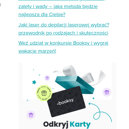
zalety i wady – jaka metoda będzie
najlepsza dla Ciebie?
Jaki laser do depilacji laserowej wybrać?
przewodnik po rodzajach i skuteczności
Weź udział w konkursie Booksy i wygraj
wakacje marzeń!