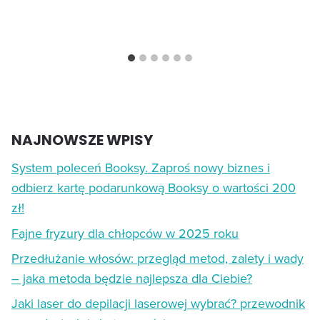
NAJNOWSZE WPISY
System poleceń Booksy. Zaproś nowy biznes i
odbierz kartę podarunkową Booksy o wartości 200
zł!
Fajne fryzury dla chłopców w 2025 roku
Przedłużanie włosów: przegląd metod, zalety i wady
– jaka metoda będzie najlepsza dla Ciebie?
Jaki laser do depilacji laserowej wybrać? przewodnik