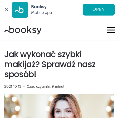
Booksy
OPEN
Mobile app
Przejdź
do
treści
Jak wykonać szybki
makijaż? Sprawdź nasz
sposób!
2021-10-13
Czas czytania:
9
minut