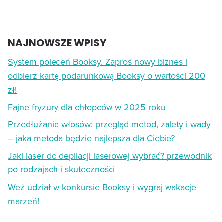
NAJNOWSZE WPISY
System poleceń Booksy. Zaproś nowy biznes i
odbierz kartę podarunkową Booksy o wartości 200
zł!
Fajne fryzury dla chłopców w 2025 roku
Przedłużanie włosów: przegląd metod, zalety i wady
– jaka metoda będzie najlepsza dla Ciebie?
Jaki laser do depilacji laserowej wybrać? przewodnik
po rodzajach i skuteczności
Weź udział w konkursie Booksy i wygraj wakacje
marzeń!