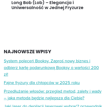
Long Bob (Lob) – Elegancja i
Uniwersalność w Jednej Fryzurze
NAJNOWSZE WPISY
System poleceń Booksy. Zaproś nowy biznes i
odbierz kartę podarunkową Booksy o wartości 200
zł!
Fajne fryzury dla chłopców w 2025 roku
Przedłużanie włosów: przegląd metod, zalety i wady
– jaka metoda będzie najlepsza dla Ciebie?
Jaki laser do depilacji laserowej wybrać? przewodnik