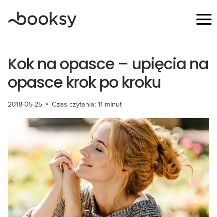
Przejdź
do
treści
Kok na opasce – upięcia na
opasce krok po kroku
2018-05-25
Czas czytania:
11
minut