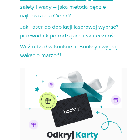
zalety i wady – jaka metoda będzie
najlepsza dla Ciebie?
Jaki laser do depilacji laserowej wybrać?
przewodnik po rodzajach i skuteczności
Weź udział w konkursie Booksy i wygraj
wakacje marzeń!