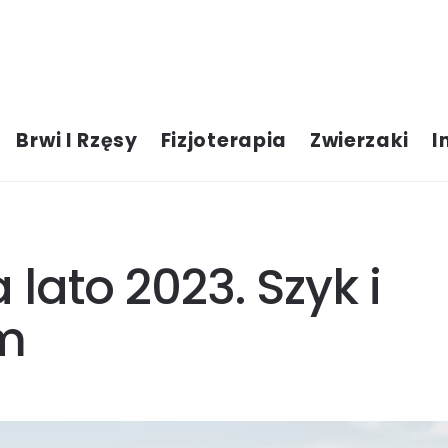
Brwi I Rzęsy
Fizjoterapia
Zwierzaki
I
lato 2023. Szyk i
m