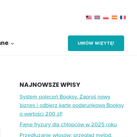
nne
UMÓW WIZYTĘ!
NAJNOWSZE WPISY
System poleceń Booksy. Zaproś nowy
biznes i odbierz kartę podarunkową Booksy
o wartości 200 zł!
Fajne fryzury dla chłopców w 2025 roku
Przedłużanie włosów: przegląd metod,