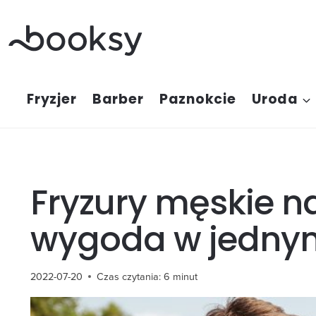
Przejdź
do
treści
Fryzjer
Barber
Paznokcie
Uroda
Fryzury męskie na 
wygoda w jedny
2022-07-20
Czas czytania:
6
minut