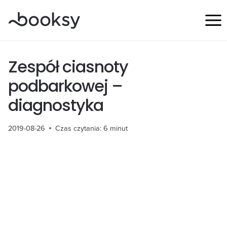
Przejdź
do
treści
Zespół ciasnoty
podbarkowej –
diagnostyka
2019-08-26
Czas czytania:
6
minut