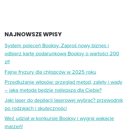
NAJNOWSZE WPISY
System poleceń Booksy. Zaproś nowy biznes i
odbierz kartę podarunkową Booksy o wartości 200
zł!
Fajne fryzury dla chłopców w 2025 roku
Przedłużanie włosów: przegląd metod, zalety i wady
– jaka metoda będzie najlepsza dla Ciebie?
Jaki laser do depilacji laserowej wybrać? przewodnik
po rodzajach i skuteczności
Weź udział w konkursie Booksy i wygraj wakacje
marzeń!