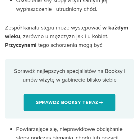
Osłabienie siły stopy a tym samym jej
wypłaszczenie i utrudniony chód.
Zespół kanału stępu może występować
w każdym
wieku
, zarówno u mężczyzn jak i u kobiet.
Przyczynami
tego schorzenia mogą być:
Sprawdź najlepszych specjalistów na Booksy i
umów wizytę w gabinecie blisko siebie
SPRAWDŹ BOOKSY TERAZ
Powtarzające się, nieprawidłowe obciążanie
stopy podczas biegania, chodu lub pozycji