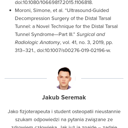
doi:10.1080/10669817.2015.1106818.
Moroni, Simone, et al. “Ultrasound-Guided
Decompression Surgery of the Distal Tarsal
Tunnel: a Novel Technique for the Distal Tarsal
Tunnel Syndrome—Part III.”
Surgical and
Radiologic Anatomy
, vol. 41, no. 3, 2019, pp.
313–321., doi:10.1007/s00276-019-02196-w.
Jakub Seremak
Jako fizjoterapeuta i student osteopatii nieustannie
szukam odpowiedzi na pytania związane ze
zdrowiem człowieka. Jak już ją znajdę – zadaję