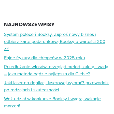
NAJNOWSZE WPISY
System poleceń Booksy. Zaproś nowy biznes i
odbierz kartę podarunkową Booksy o wartości 200
zł!
Fajne fryzury dla chłopców w 2025 roku
Przedłużanie włosów: przegląd metod, zalety i wady
– jaka metoda będzie najlepsza dla Ciebie?
Jaki laser do depilacji laserowej wybrać? przewodnik
po rodzajach i skuteczności
Weź udział w konkursie Booksy i wygraj wakacje
marzeń!