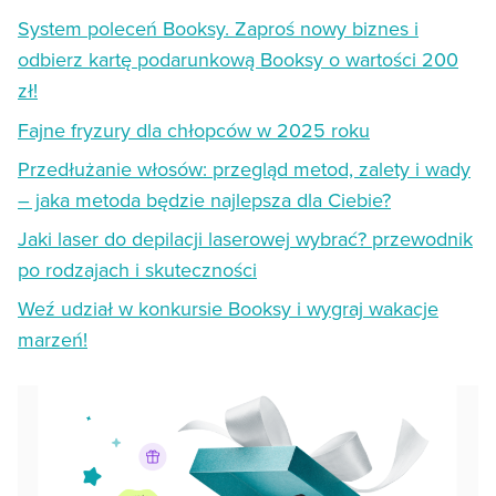
System poleceń Booksy. Zaproś nowy biznes i
odbierz kartę podarunkową Booksy o wartości 200
zł!
Fajne fryzury dla chłopców w 2025 roku
Przedłużanie włosów: przegląd metod, zalety i wady
– jaka metoda będzie najlepsza dla Ciebie?
Jaki laser do depilacji laserowej wybrać? przewodnik
po rodzajach i skuteczności
Weź udział w konkursie Booksy i wygraj wakacje
marzeń!