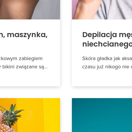
em, maszynka,
Depilacja mę
niechcianego
iązkowym zabiegiem
Skóra gładka jak ak
 bikini związane są…
czasu już nikogo nie 