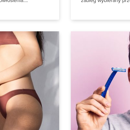
owłosienia….
zabieg wybierany prz