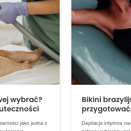
owej wybrać?
Bikini brazyli
kuteczności
przygotować, 
larności jako jedna z
Depilacja intymna nie