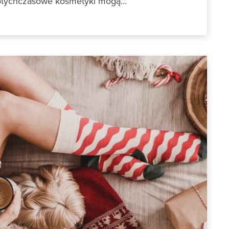
otychczasowe kosmetyki mogą…