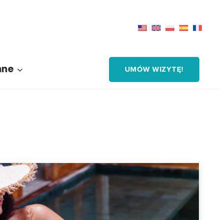
nne
UMÓW WIZYTĘ!