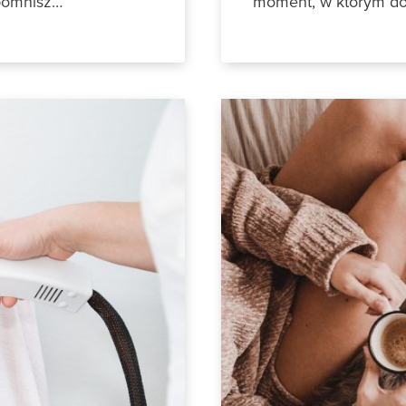
apomnisz…
moment, w którym d