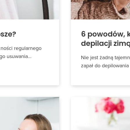
psze?
6 powodów, k
depilacji zim
zności regularnego
łego usuwania…
Nie jest żadną tajemn
zapał do depilowania