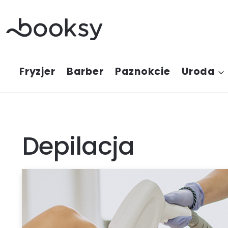
Przejdź
do
treści
Fryzjer
Barber
Paznokcie
Uroda
Depilacja