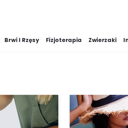
Brwi I Rzęsy
Fizjoterapia
Zwierzaki
I