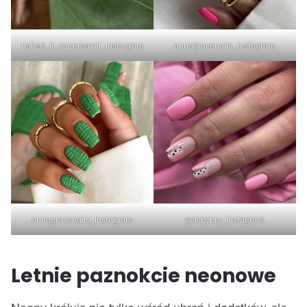
nailed_it_capemaynj_Instagram
annagracenails_Instagram
annagracenails_Instagram
gelsbybry_Instagram
Letnie paznokcie neonowe