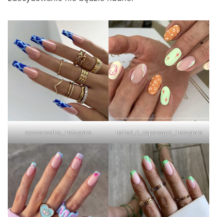
sxccosmetics_Instagram
nailed_it_capemaynj_Instagram