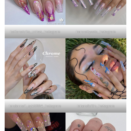
katianebrito_unhas_Instagram
herprettysets_Instagram
londonnail_syk5884_Instagram
labendici0n_Instagram