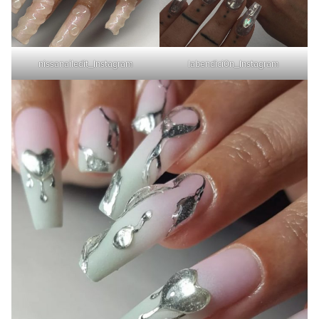
nissanailedit_Instagram
labendici0n_Instagram