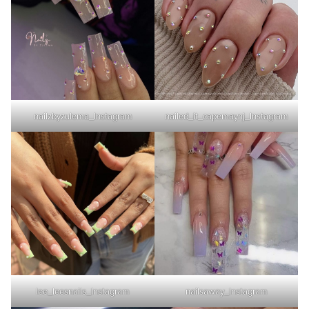
nailzbyzulema_Instagram
nailed_it_capemaynj_Instagram
lee_leesnails_Instagram
nailsaway_Instagram