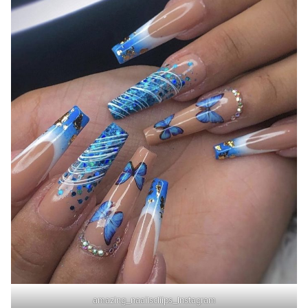
amazing_naailscliips_Instagram