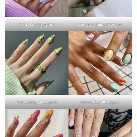
gelsbybry_Instagram
annagracenails_Instagram
_karebeauty__Instagram
nail.art.libby_Instagram