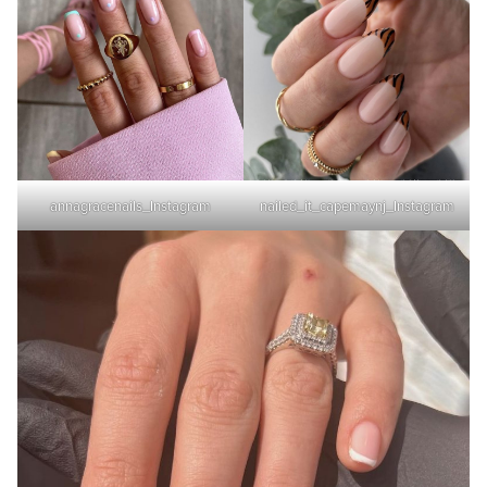
annagracenails_Instagram
nailed_it_capemaynj_Instagram