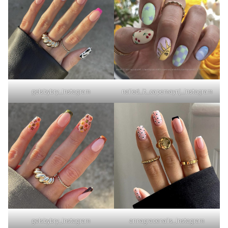
gelsbybry_Instagram
nailed_it_capemaynj_Instagram
gelsbybry_Instagram
annagracenails_Instagram