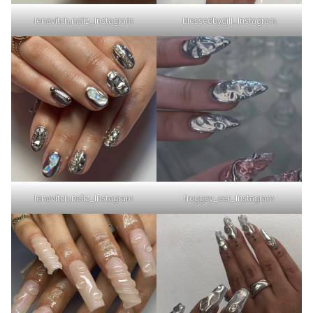
lenavitch.nailz_Instagram
blessedbygill_Instagram
lenavitch.nailz_Instagram
froggey_eer_Instagram