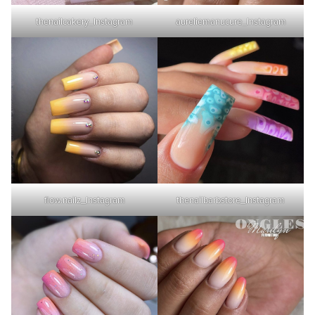
thenailcakery_Instagram
aureliemanucure_Instagram
flow.nailz_Instagram
thenailbarbstore_Instagram