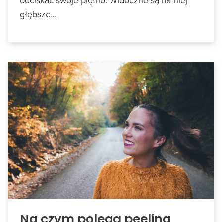
odciskać swoje piętno. Widoczne są na niej
głębsze…
Na czym polega peeling