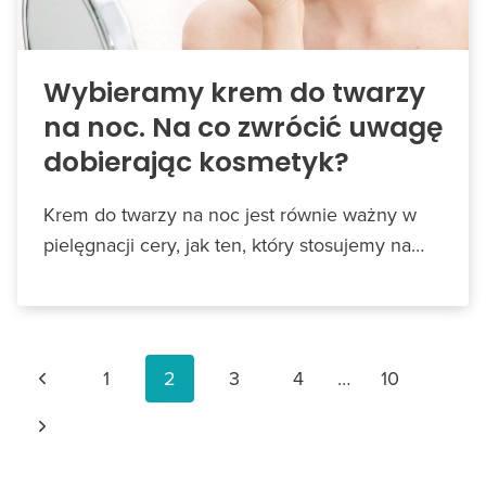
Wybieramy krem do twarzy
na noc. Na co zwrócić uwagę
dobierając kosmetyk?
Krem do twarzy na noc jest równie ważny w
pielęgnacji cery, jak ten, który stosujemy na…
Nawigacja
Poprzednia
1
2
3
4
…
10
strony
strona
Następna
strona