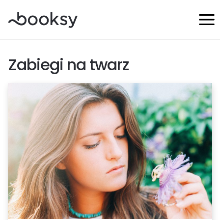
Przejdź
do
treści
Zabiegi na twarz