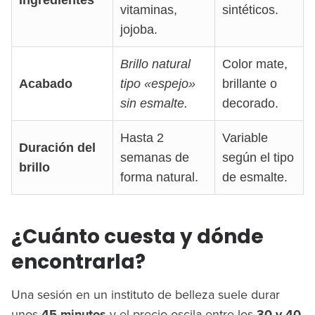
Ingredientes
vitaminas,
sintéticos.
jojoba.
Brillo natural
Color mate,
Acabado
tipo «espejo»
brillante o
sin esmalte.
decorado.
Hasta 2
Variable
Duración del
semanas de
según el tipo
brillo
forma natural.
de esmalte.
¿Cuánto cuesta y dónde
encontrarla?
Una sesión en un instituto de belleza suele durar
unos
45 minutos
y el precio oscila entre los
30 y 40